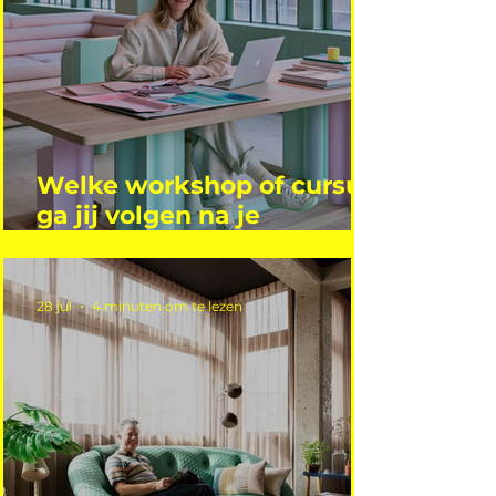
Welke workshop of cursus
ga jij volgen na je
vakantie?
28 jul
4 minuten om te lezen