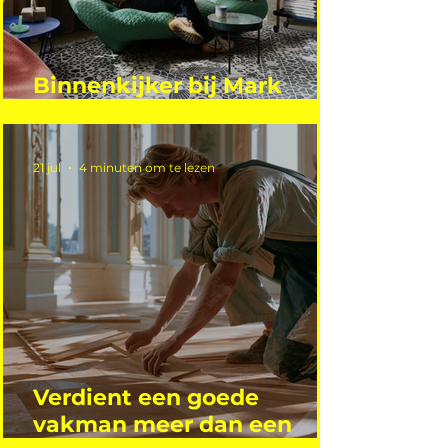
Binnenkijker bij Mark
Mutsaers
21 jul
4 minuten om te lezen
Verdient een goede
vakman meer dan een