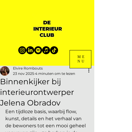
ME
NU
Elvire Rombouts
23 nov 2025
4 minuten om te lezen
Binnenkijker bij
interieurontwerper
Jelena Obradov
Een tijdloze basis, waarbij flow, 
kunst, details en het verhaal van 
de bewoners tot een mooi geheel 