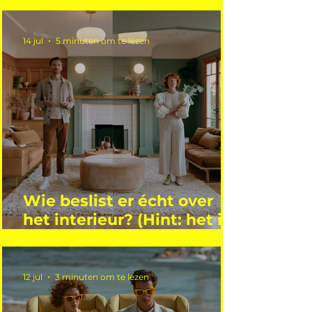
gemiddelde academicus?
14 jul
5 minuten om te lezen
Wie beslist er écht over
het interieur? (Hint: het is
niet wie je denkt)
12 jul
3 minuten om te lezen