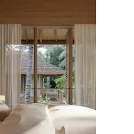
internationalere smaak en kijk op
interieurs. Ze is dol op Kelly Wearstler,
die ze de Madonna van de
interieurontwerp-scene noemt en ze
vertelt hoe zij wel of niet trends toepast
in een inter