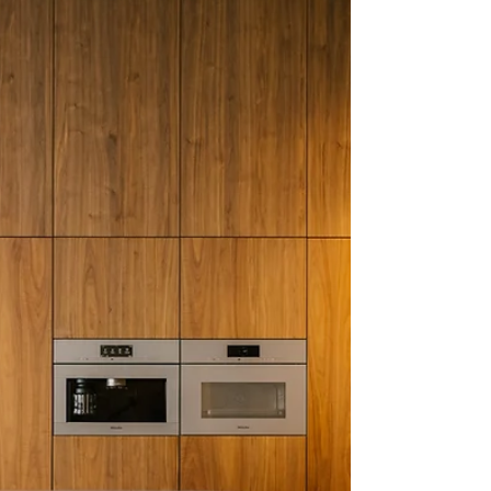
Marieke Blezer
Naast haar werk als interieurontwerper
schrijft Elvire Rombouts maandelijks
een Binnenkijker. Niks zo leuk om te
zien hoe je collega’s...