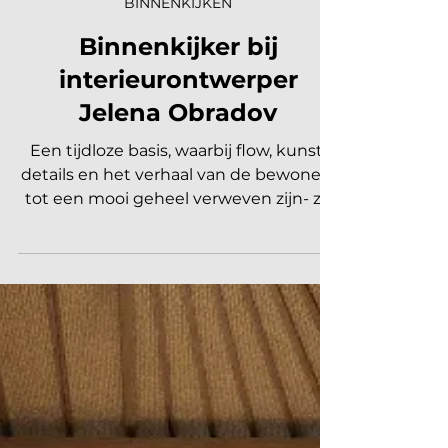
Elvire Rombouts
23 nov 2025
4 minuten om te lezen
BINNENKIJKEN
Binnenkijker bij
interieurontwerper
Jelena Obradov
Een tijdloze basis, waarbij flow, kunst,
details en het verhaal van de bewoners
tot een mooi geheel verweven zijn- zo
herken je de interieurs van
interieurontwerper en Business Club
member Jelena Obradov. Mede doordat
ze in Barcelona heeft gewoond en veel
heeft gereisd, heeft ze een wat