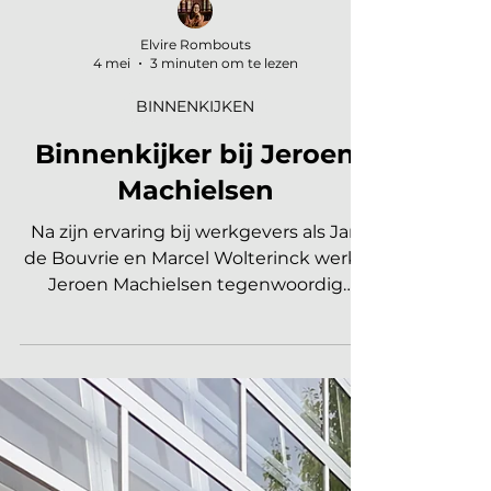
Elvire Rombouts
4 mei
3 minuten om te lezen
BINNENKIJKEN
Binnenkijker bij Jeroen
Machielsen
Na zijn ervaring bij werkgevers als Jan
de Bouvrie en Marcel Wolterinck werkt
Jeroen Machielsen tegenwoordig
vanuit zijn eigen Studio Hermanides in
Amsterdam. Jeroen zet bij klanten een
mooie ingetogen high-end stijl neer,
waarbij kunst en een goede
materialenmix een belangrijk
uitgangspunt vormen en waarbij kleur