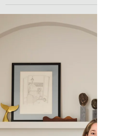
interieurontwerper, maar weet nu al
een duidelijk eigen handschrift neer te
zetten met haar Boho Vintage Chique
stijl. In haar kleurrijke warme woning in
Amsterdam voelt ze zich helemaal in
haar element. Lees en kijk mee in de
woning van Puck Steijling. Binnenkijker
bij Puck Steijling 1) Wie ben je en wat
doe je? Ik ben Puck Steijling en heb
mijn eigen interieurstudio Puck Styling.
Ik ontwerp interieurs met kleur voor
met name particul