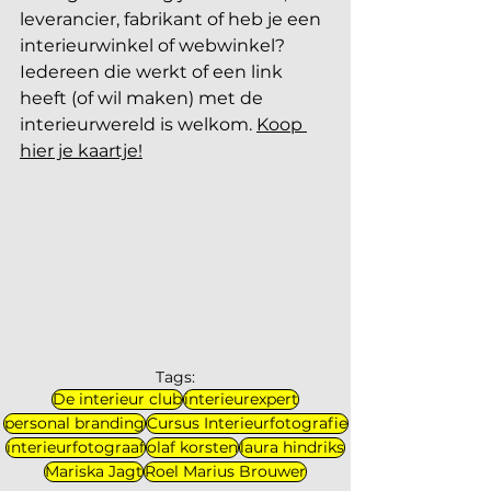
leverancier, fabrikant of heb je een 
interieurwinkel of webwinkel? 
Iedereen die werkt of een link 
heeft (of wil maken) met de 
interieurwereld is welkom. 
Koop 
hier je kaartje!
Tags:
De interieur club
interieurexpert
personal branding
Cursus Interieurfotografie
interieurfotograaf
olaf korsten
laura hindriks
Mariska Jagt
Roel Marius Brouwer