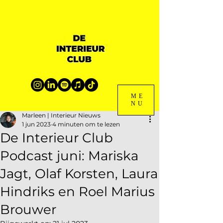
ME
NU
Marleen | Interieur Nieuws
1 jun 2023
4 minuten om te lezen
De Interieur Club
Podcast juni: Mariska
Jagt, Olaf Korsten, Laura
Hindriks en Roel Marius
Brouwer