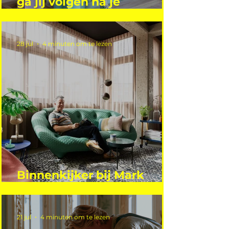
ga jij volgen na je
vakantie?
28 jul
4 minuten om te lezen
Binnenkijker bij Mark
Mutsaers
21 jul
4 minuten om te lezen