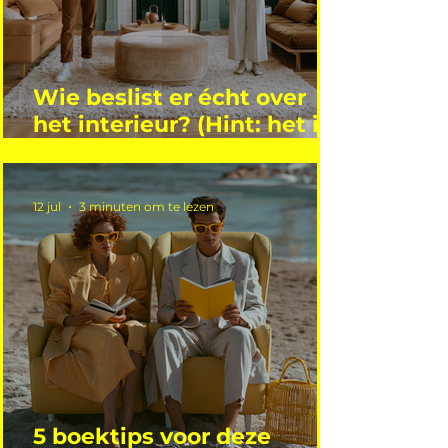
Wie beslist er écht over
het interieur? (Hint: het is
niet wie je denkt)
12 jul
3 minuten om te lezen
5 boektips voor deze