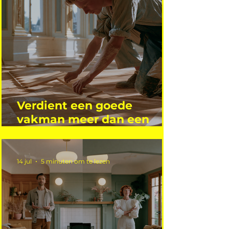
Verdient een goede
vakman meer dan een
gemiddelde academicus?
14 jul
5 minuten om te lezen