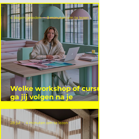
4 dagen geleden
3 minuten om te lezen
Welke workshop of cursus
ga jij volgen na je
vakantie?
28 jul
4 minuten om te lezen