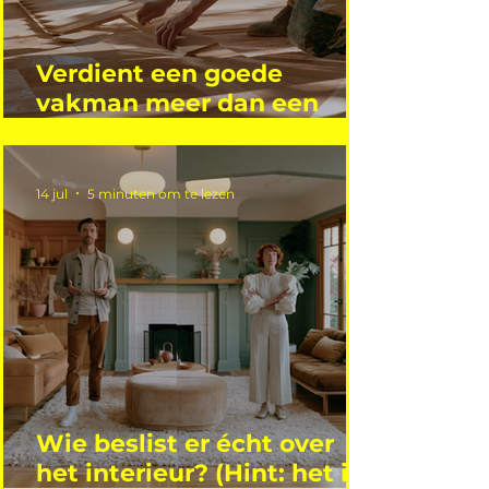
Verdient een goede
vakman meer dan een
gemiddelde academicus?
14 jul
5 minuten om te lezen
Wie beslist er écht over
het interieur? (Hint: het is