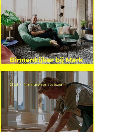
Binnenkijker bij Mark
Mutsaers
21 jul
4 minuten om te lezen