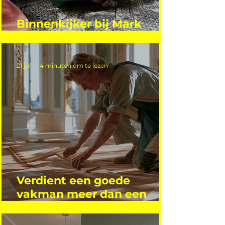
Binnenkijker bij Mark
Mutsaers
21 jul
4 minuten om te lezen
Verdient een goede
vakman meer dan een
gemiddelde academicus?