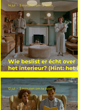
14 jul
5 minuten om te lezen
Wie beslist er écht over
het interieur? (Hint: het is
niet wie je denkt)
12 jul
3 minuten om te lezen