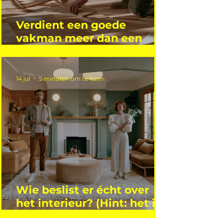
Verdient een goede
vakman meer dan een
gemiddelde academicus?
14 jul
5 minuten om te lezen
Wie beslist er écht over
het interieur? (Hint: het is
niet wie je denkt)