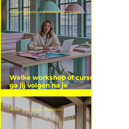
6 dagen geleden
3 minuten om te lezen
Welke workshop of cursus
ga jij volgen na je
vakantie?
28 jul
4 minuten om te lezen