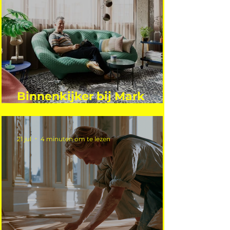
Binnenkijker bij Mark
Mutsaers
21 jul
4 minuten om te lezen