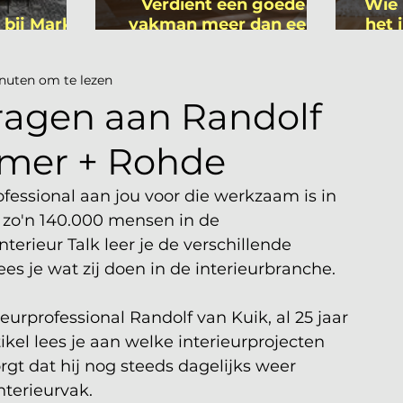
Verdient een goede
Wie 
 bij Mark
vakman meer dan een
het 
ers
gemiddelde
is
academicus?
nuten om te lezen
 vragen aan Randolf
mmer + Rohde
ofessional aan jou voor die werkzaam is in 
 zo'n 140.000 mensen in de 
erieur Talk leer je de verschillende 
s je wat zij doen in de interieurbranche. 
eurprofessional Randolf van Kuik, al 25 jaar 
artikel lees je aan welke interieurprojecten 
gt dat hij nog steeds dagelijks weer 
terieurvak.  