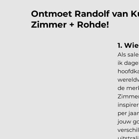
Ontmoet Randolf van Ku
Zimmer + Rohde!
1. Wie
Als sal
ik dage
hoofdka
wereldw
de merk
Zimmer 
inspire
per jaa
jouw go
verschi
uitstral