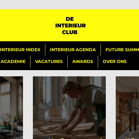
INTERIEUR INDEX
INTERIEUR AGENDA
FUTURE SUMMI
ACADEMIE
VACATURES
AWARDS
OVER ONS