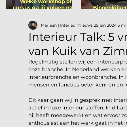
Welke workshop of
cursus ga jij volgen na je
Binnenkijker
vakantie?
Mutsa
Marleen | Interieur Nieuws
29 jan 2024
3 mi
Interieur Talk: 5
van Kuik van Zi
Regelmatig stellen wij een interieurpr
onze branche. In Nederland werken er
interieurbranche en woonbranche. In Int
mensen en functies beter kennen en lee
Dit keer gaan wij in gesprek met interi
actief in luxe interieur stoffen. In dit 
hij heeft meegewerkt en wat ervoor zor
enthousiast aan het werk gaat in het in