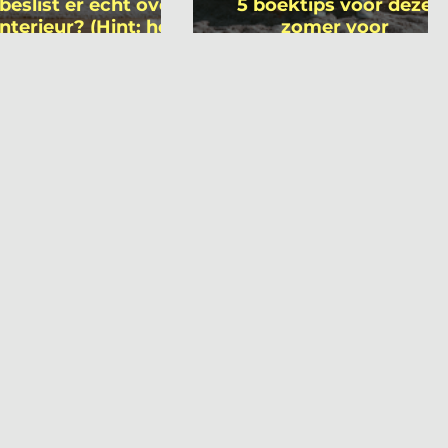
beslist er écht over
5 boektips voor deze
interieur? (Hint: het
zomer voor
 niet wie je denkt)
interieurprofessionals