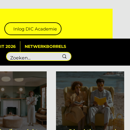
Inlog DIC Academie
T 2026
NETWERKBORRELS