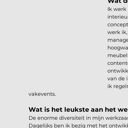
Wat do
Ik werk 
interieu
concept
werk ik,
manager
hoogwaa
meubelm
content
ontwikk
van de 
ik regel
vakevents.
Wat is het leukste aan het we
De enorme diversiteit in mijn werkzaam
Dagelijks ben ik bezig met het ontwik