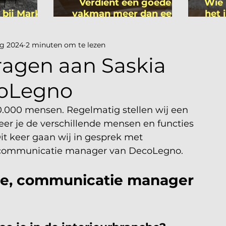
Verdient een goede
Wie 
 bij Mark
vakman meer dan een
het 
ers
gemiddelde
is
academicus?
ug 2024
2 minuten om te lezen
 vragen aan Saskia
coLegno
0.000 mensen. Regelmatig stellen wij een 
 leer je de verschillende mensen en functies 
Dit keer gaan wij in gesprek met 
e, communicatie manager van DecoLegno. 
te, communicatie manager 