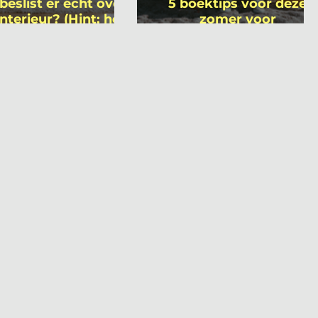
beslist er écht over
5 boektips voor deze
interieur? (Hint: het
zomer voor
 niet wie je denkt)
interieurprofessionals