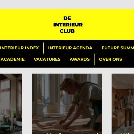
INTERIEUR INDEX
INTERIEUR AGENDA
FUTURE SUMMI
ACADEMIE
VACATURES
AWARDS
OVER ONS