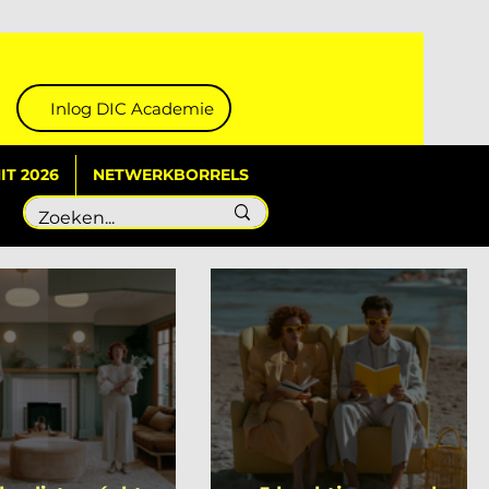
Inlog DIC Academie
T 2026
NETWERKBORRELS