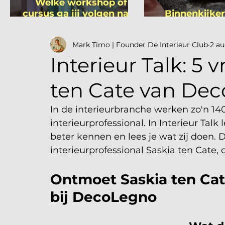
Welke workshop of
cursus ga jij volgen na je
Binnenkijker
vakantie?
Mutsa
Mark Timo | Founder De Interieur Club
2 a
Interieur Talk: 5
ten Cate van De
In de interieurbranche werken zo'n 14
interieurprofessional. In Interieur Talk
beter kennen en lees je wat zij doen. 
interieurprofessional Saskia ten Cat
Ontmoet Saskia ten Ca
bij DecoLegno