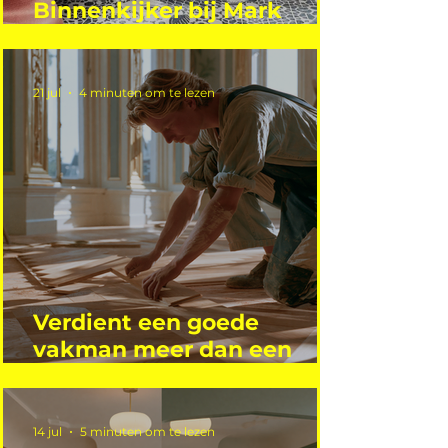
Binnenkijker bij Mark
Mutsaers
21 jul
4 minuten om te lezen
Verdient een goede
vakman meer dan een
gemiddelde academicus?
14 jul
5 minuten om te lezen