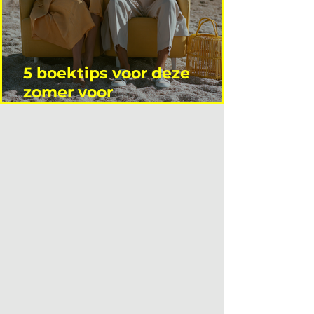
5 boektips voor deze
zomer voor
interieurprofessionals