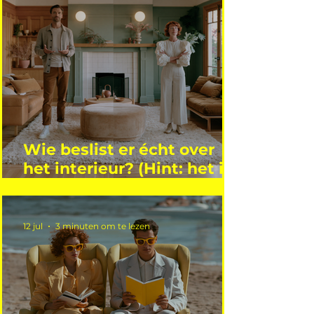
Wie beslist er écht over
het interieur? (Hint: het is
niet wie je denkt)
12 jul
3 minuten om te lezen