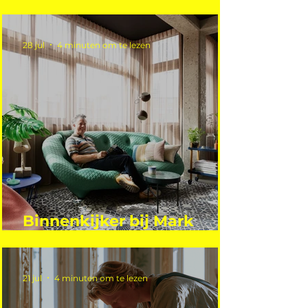
vakantie?
28 jul
4 minuten om te lezen
Binnenkijker bij Mark
Mutsaers
21 jul
4 minuten om te lezen