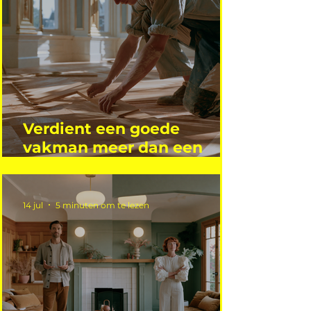
Verdient een goede
vakman meer dan een
gemiddelde academicus?
14 jul
5 minuten om te lezen