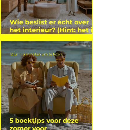
Wie beslist er écht over
het interieur? (Hint: het is
niet wie je denkt)
12 jul
3 minuten om te lezen
5 boektips voor deze
zomer voor