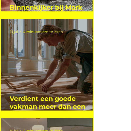
Binnenkijker bij Mark
Mutsaers
21 jul
4 minuten om te lezen
Verdient een goede
vakman meer dan een
gemiddelde academicus?
14 jul
5 minuten om te lezen