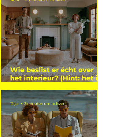
Wie beslist er écht over
het interieur? (Hint: het is
niet wie je denkt)
12 jul
3 minuten om te lezen