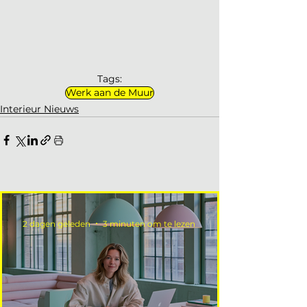
Tags:
Werk aan de Muur
Interieur Nieuws
2 dagen geleden
3 minuten om te lezen