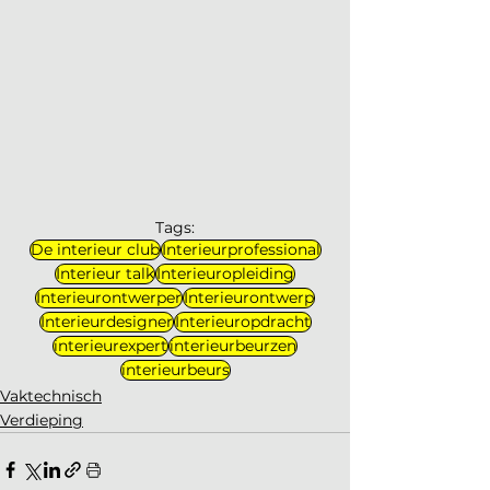
Tags:
De interieur club
Interieurprofessional
Interieur talk
Interieuropleiding
Interieurontwerper
Interieurontwerp
Interieurdesigner
Interieuropdracht
interieurexpert
interieurbeurzen
interieurbeurs
Vaktechnisch
Verdieping