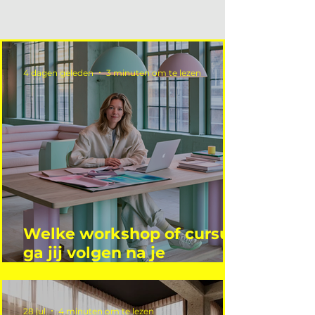
4 dagen geleden
3 minuten om te lezen
Welke workshop of cursus
ga jij volgen na je
vakantie?
28 jul
4 minuten om te lezen