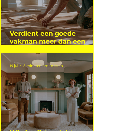
Verdient een goede
vakman meer dan een
gemiddelde academicus?
14 jul
5 minuten om te lezen