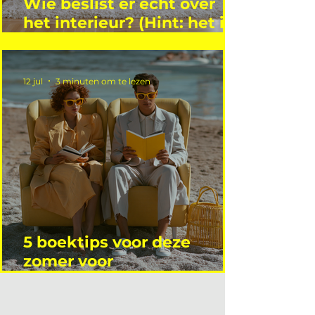
Wie beslist er écht over
het interieur? (Hint: het is
niet wie je denkt)
12 jul
3 minuten om te lezen
5 boektips voor deze
zomer voor
interieurprofessionals