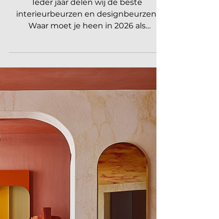
interieurbeurzen en
designbeurzen 2026
Ieder jaar delen wij de beste
interieurbeurzen en designbeurzen.
Waar moet je heen in 2026 als
interieurprofessional? De leukste
nieuwe trends spotten in binnen- en
buitenland. Niet alleen in het overzicht
van de grote beurzen maar ook de
kleine beurzen met kunst en design.
Pak je agenda en plan alle
interieurevents vooruit! Overzicht
interieurbeurzen en designbeurzen in
2026 JANUARI 2026 12 januari 2026 –
KICK OFF De Interieur Business Club
2026 (members only) Officiële sta