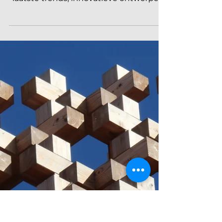
De 7 hoogtepunten van
Maison&Objet / Paris
Deco Off 2025!
Maison&Objet is een van dé
interieurbeurzen van het jaar, waar de
laatste trends, innovatieve ontwerpen
en inspirerende ideeën...