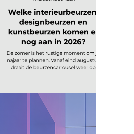
INTERIEURBEURZEN
Welke interieurbeurzen,
designbeurzen en
kunstbeurzen komen er
nog aan in 2026?
De zomer is het rustige moment om je
najaar te plannen. Vanaf eind augustus
draait de beurzencarrousel weer op
volle toeren, met een Nederlandse en
Belgische agenda die piekt in
september en november, en een
internationale kalender die loopt van
Helsinki tot Miami. Hieronder vind je
alle relevante interieurbeurzen,
designbeurzen en kunstbeurzen van