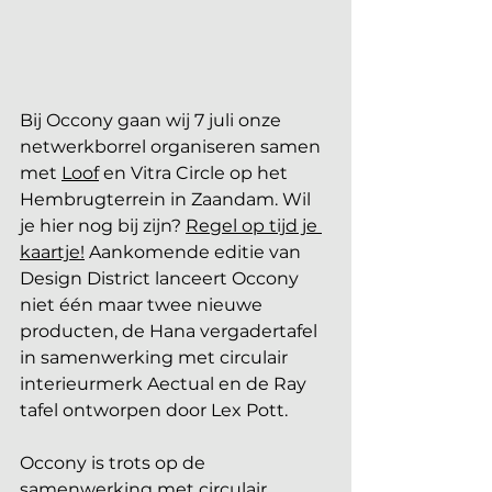
Bij Occony gaan wij 7 juli onze 
netwerkborrel organiseren samen 
met 
Loof
 en Vitra Circle op het 
Hembrugterrein in Zaandam. Wil 
je hier nog bij zijn? 
Regel op tijd je 
kaartje!
 Aankomende editie van 
Design District lanceert Occony 
niet één maar twee nieuwe 
producten, de Hana vergadertafel 
in samenwerking met circulair 
interieurmerk Aectual en de Ray 
tafel ontworpen door Lex Pott. 
Occony is trots op de 
samenwerking met circulair 