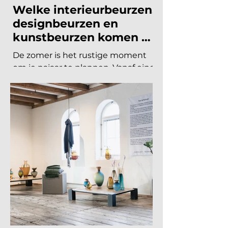
naar 125 euro. De Interieur Future
Summit keert terug op 10
november en de presale is
begonnen! Vorig jaar u
19 jun
8 minuten om te lezen
INTERIEURBEURZEN
Welke interieurbeurzen,
designbeurzen en
kunstbeurzen komen er
nog aan in 2026?
De zomer is het rustige moment
om je najaar te plannen. Vanaf eind
augustus draait de
beurzencarrousel weer op volle
toeren, met een Nederlandse en
Belgische agenda die piekt in
september en november, en een
internationale kalender die loopt
van Helsinki tot Miami. Hieronder