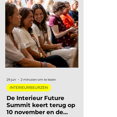
INTERIEURBEURZEN
Marleen | Interieur Nieuws
1 mei 2023
5 minuten om te lezen
INTERIEURBEURZEN
Wat is er dit jaar te zien
op Design District in
Rotterdam?
Design District staat bijna voor de deur!