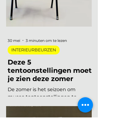
acht stadsdelen. De zoete pastels
van een paar jaar geleden zijn
verdwenen. Wat overblijft is koeler,
eerlijker en doordachter: koel
metaal, lage zit, diep bordeaux en
een duidelijke voorkeur voor
materiaal met een verhaal. Dit zijn
de zes trends die de toon zetten
voor 2026 en 2027. De 6 trends
30 mei
3 minuten om te lezen
INTERIEURBEURZEN
Deze 5
tentoonstellingen moet
je zien deze zomer
De zomer is het seizoen om