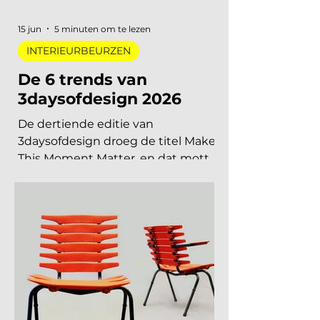
vind je alle relevante
interieurbeurzen, designbeurzen
en kunstbeurzen van augustus tot
en met december 2026, op datum
gezet. Handig om vast in je
agenda te blokken. Welke
interieurbeurzen, designbeurzen
15 jun
5 minuten om te lezen
INTERIEURBEURZEN
De 6 trends van
3daysofdesign 2026
De dertiende editie van
3daysofdesign droeg de titel Make
This Moment Matter, en dat motto
sijpelde door in elke showroom. In
2026 meer dan vierhonderd
merken, ruim 120.000 bezoekers,