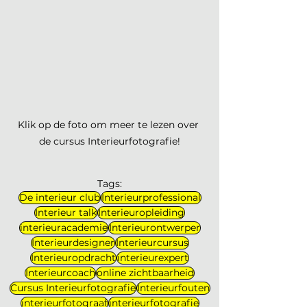
Klik op de foto om meer te lezen over 
de cursus Interieurfotografie!
Tags:
De interieur club
Interieurprofessional
Interieur talk
Interieuropleiding
interieuracademie
Interieurontwerper
Interieurdesigner
Interieurcursus
Interieuropdracht
interieurexpert
Interieurcoach
online zichtbaarheid
Cursus Interieurfotografie
Interieurfouten
interieurfotograaf
interieurfotografie