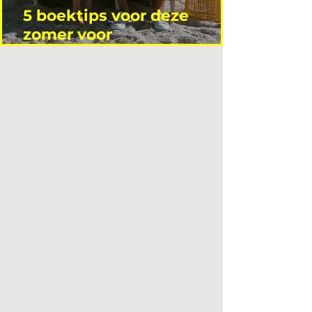
5 boektips voor deze
zomer voor
interieurprofessionals