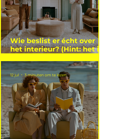
Wie beslist er écht over
het interieur? (Hint: het is
niet wie je denkt)
12 jul
3 minuten om te lezen