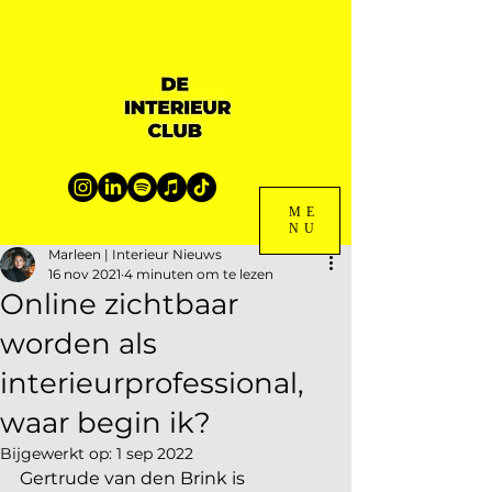
ME
NU
Marleen | Interieur Nieuws
16 nov 2021
4 minuten om te lezen
Online zichtbaar
worden als
interieurprofessional,
waar begin ik?
Bijgewerkt op:
1 sep 2022
Gertrude van den Brink is 