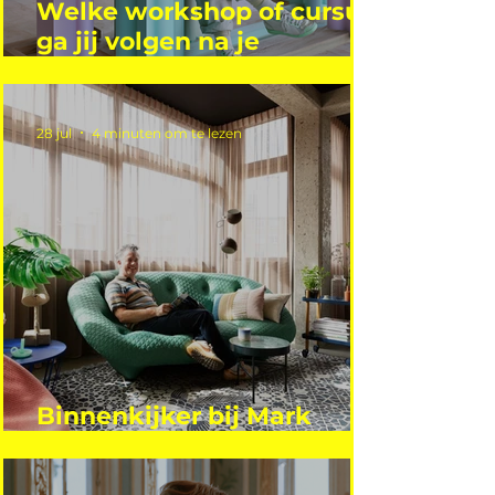
Welke workshop of cursus
ga jij volgen na je
vakantie?
28 jul
4 minuten om te lezen
Binnenkijker bij Mark
Mutsaers