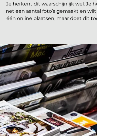
8 tips om de mooiste
interieurfoto’s van jouw
afgeronde project te
maken
Je herkent dit waarschijnlijk wel. Je heb
net een aantal foto’s gemaakt en wilt er
één online plaatsen, maar doet dit toch
niet want je...