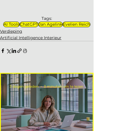
Tags:
AI Tools
ChatGPT
Jan Agelink
Evelien Reich
Verdieping
Artificial Intelligence Interieur
3 dagen geleden
3 minuten om te lezen