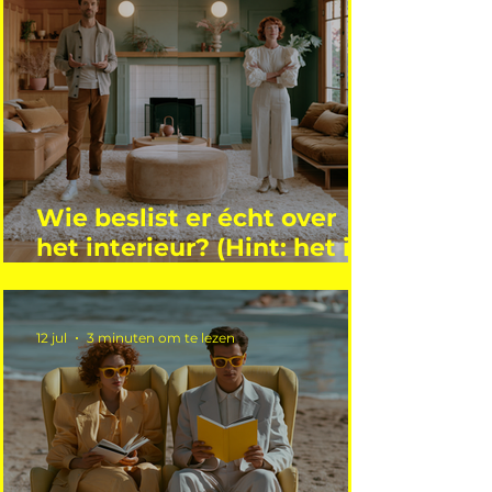
Wie beslist er écht over
het interieur? (Hint: het is
niet wie je denkt)
12 jul
3 minuten om te lezen