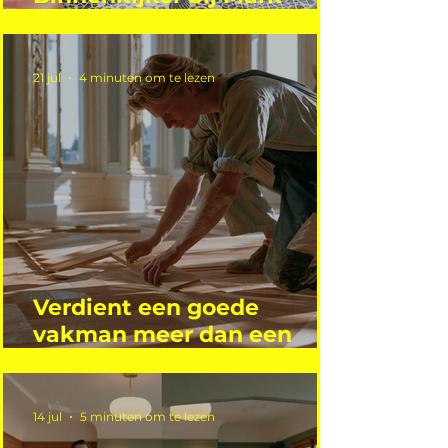
Mutsaers
21 jul
4 minuten om te lezen
Verdient een goede
vakman meer dan een
gemiddelde academicus?
14 jul
5 minuten om te lezen