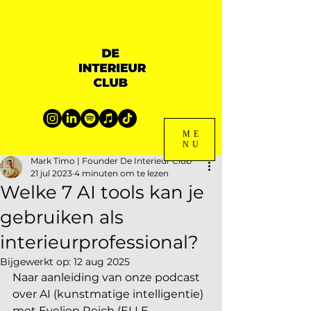
ME
NU
Mark Timo | Founder De Interieur Club
21 jul 2023
4 minuten om te lezen
Welke 7 AI tools kan je
gebruiken als
interieurprofessional?
Bijgewerkt op:
12 aug 2025
Naar aanleiding van onze podcast 
over AI (kunstmatige intelligentie) 
met Evelien Reich (ELLE 