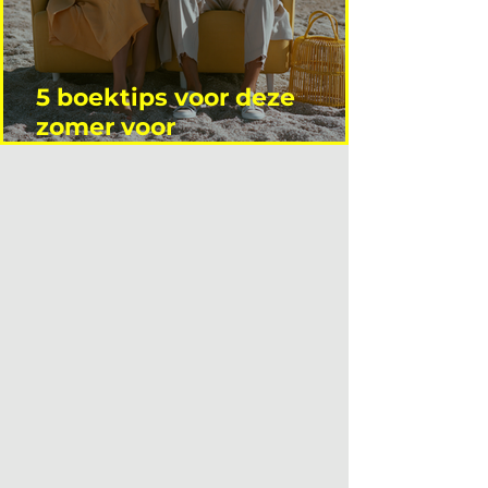
5 boektips voor deze
zomer voor
interieurprofessionals