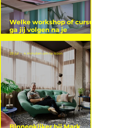
Welke workshop of cursus
ga jij volgen na je
vakantie?
28 jul
4 minuten om te lezen
Binnenkijker bij Mark