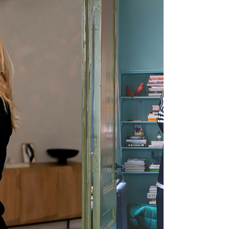
vandaan halen. Geen vakjargon, geen
afvinklijstjes. Wel persoonlijke verhalen
over de bronnen die hun werk, hun
keuzes en hun blik op design kleuren.
Dit jaar verwelkomen we negen
zomergasten. De eerste vier maken we
nu bekend. De hosts van deze zomer
De aflevering