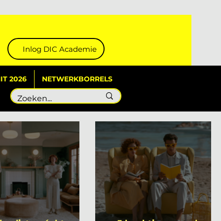
Inlog DIC Academie
T 2026
NETWERKBORRELS