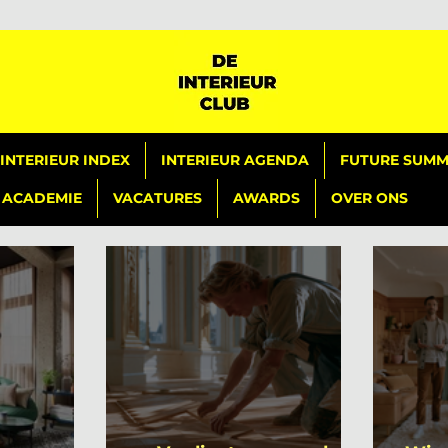
INTERIEUR INDEX
INTERIEUR AGENDA
FUTURE SUMMI
ACADEMIE
VACATURES
AWARDS
OVER ONS