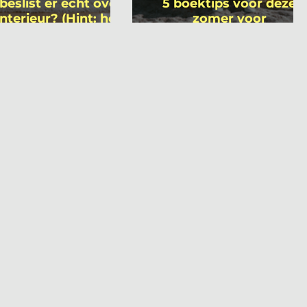
beslist er écht over
5 boektips voor deze
interieur? (Hint: het
zomer voor
 niet wie je denkt)
interieurprofessionals