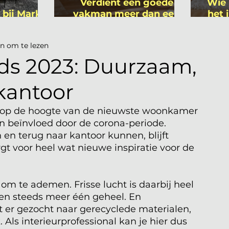
Verdient een goede
Wie 
 bij Mark
vakman meer dan een
het 
ers
gemiddelde
is
academicus?
n om te lezen
s 2023: Duurzaam,
skantoor
 al op de hoogte van de nieuwste woonkamer 
n beïnvloed door de corona-periode. 
n terug naar kantoor kunnen, blijft 
gt voor heel wat nieuwe inspiratie voor de 
 om te ademen. Frisse lucht is daarbij heel 
en steeds meer één geheel. En 
t er gezocht naar gerecyclede materialen, 
 Als interieurprofessional kan je hier dus 