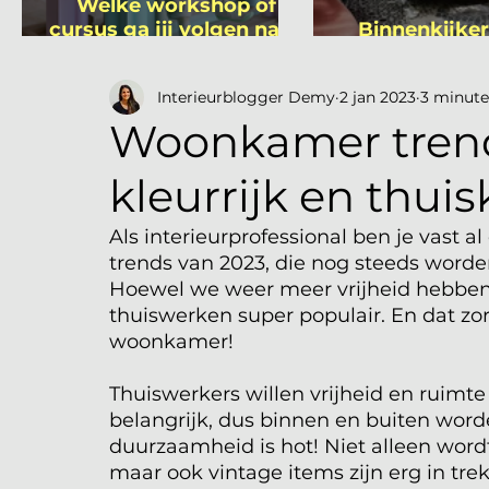
Welke workshop of
cursus ga jij volgen na je
Binnenkijker
vakantie?
Mutsa
Interieurblogger Demy
2 jan 2023
3 minute
Woonkamer trend
kleurrijk en thui
Als interieurprofessional ben je vast
trends van 2023, die nog steeds worde
Hoewel we weer meer vrijheid hebben e
thuiswerken super populair. En dat zor
woonkamer! 
Thuiswerkers willen vrijheid en ruimte
belangrijk, dus binnen en buiten word
duurzaamheid is hot! Niet alleen word
maar ook vintage items zijn erg in trek.