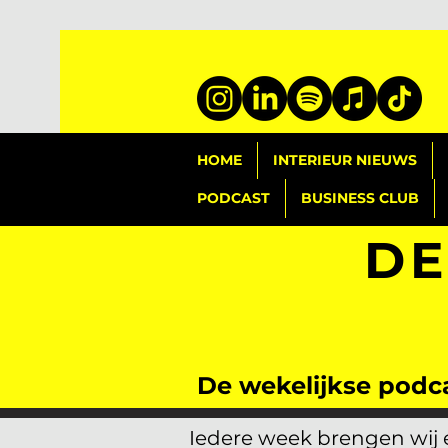
HOME
INTERIEUR NIEUWS
PODCAST
BUSINESS CLUB
DE
De wekelijkse podca
Iedere week brengen wij e