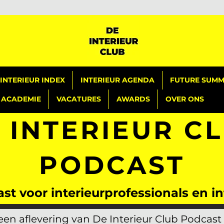
INTERIEUR INDEX
INTERIEUR AGENDA
FUTURE SUMMI
ACADEMIE
VACATURES
AWARDS
OVER ONS
 INTERIEUR C
PODCAST
st voor interieurprofessionals en 
en aflevering van De Interieur Club Podcast