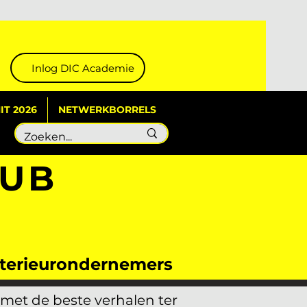
Inlog DIC Academie
T 2026
NETWERKBORRELS
LUB
interieurondernemers
 met de beste verhalen ter