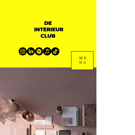
ME
NU