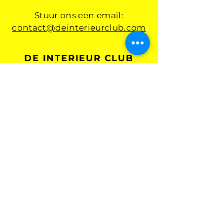
Stuur ons een email:
contact@deinterieurclub.com
DE INTERIEUR CLUB
De Interieur Club Podcast
Interieur Agenda
De Interieur Business Club
Interieurnieuws
Academie
Netwerkborrels
Club Partners
Over ons
Schrijf je in voor onze
wekelijkse nieuwsbrief en