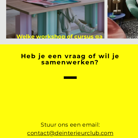
Welke workshop of cursus ga jij
volgen na je vakantie?
Binnen
Heb je een vraag of wil je
samenwerken?
Stuur ons een email:
contact@deinterieurclub.com