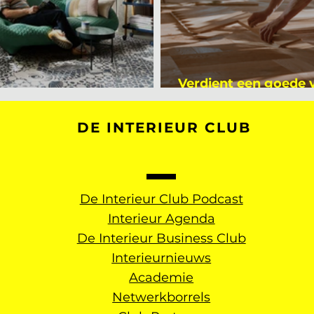
Verdient een goede
kijker bij Mark Mutsaers
dan een gemiddelde
DE INTERIEUR CLUB
De Interieur Club Podcast
Interieur Agenda
De Interieur Business Club
Interieurnieuws
Academie
Netwerkborrels