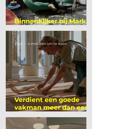
Binnenkijker bij Mark
Mutsaers
21 jul
4 minuten om te lezen
Verdient een goede
vakman meer dan een
gemiddelde
academicus?