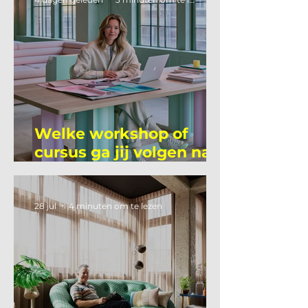
Welke workshop of
cursus ga jij volgen na
je vakantie?
28 jul
4 minuten om te lezen