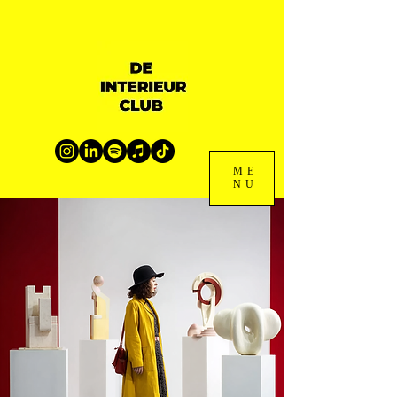
ME
NU