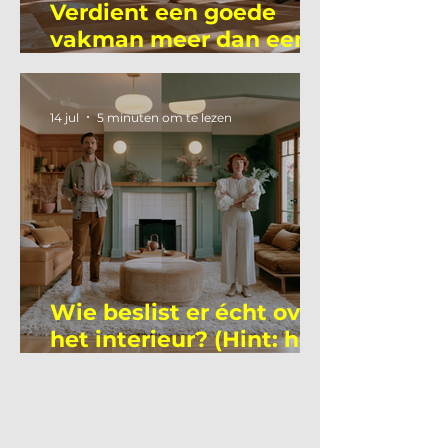
Verdient een goede
vakman meer dan een
gemiddelde
academicus?
14 jul
5 minuten om te lezen
Wie beslist er écht over
het interieur? (Hint: het
is niet wie je denkt)