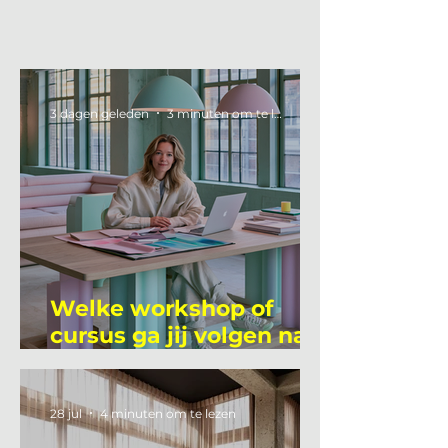
3 dagen geleden
3 minuten om te lezen
Welke workshop of
cursus ga jij volgen na
je vakantie?
28 jul
4 minuten om te lezen