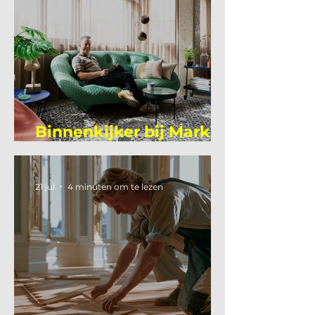
Binnenkijker bij Mark
Mutsaers
21 jul
4 minuten om te lezen