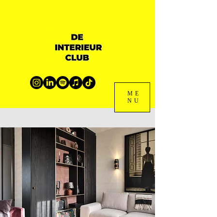
ME
NU