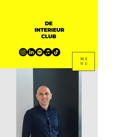
ME
NU