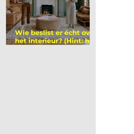
Wie beslist er écht over
het interieur? (Hint: het
is niet wie je denkt)