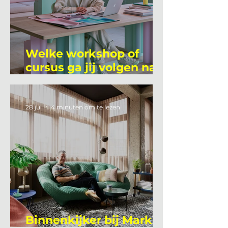
Welke workshop of
cursus ga jij volgen na
je vakantie?
28 jul
4 minuten om te lezen
Binnenkijker bij Mark