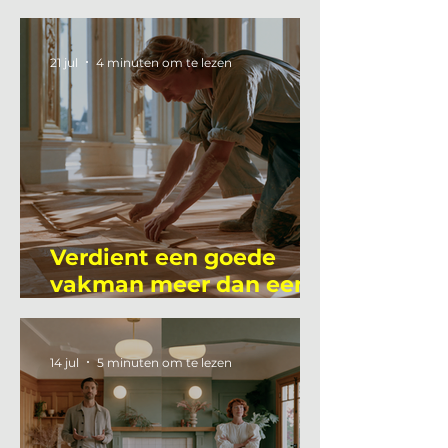
Mutsaers
21 jul
4 minuten om te lezen
Verdient een goede
vakman meer dan een
gemiddelde
academicus?
14 jul
5 minuten om te lezen