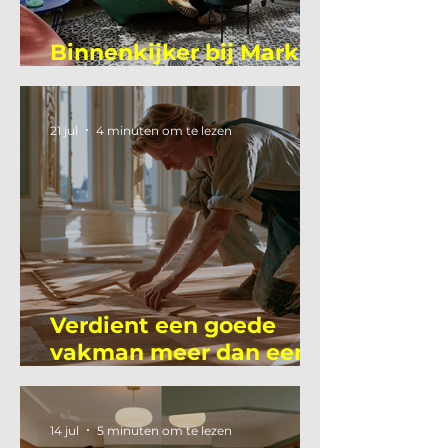
Binnenkijker bij Mark
Mutsaers
21 jul
4 minuten om te lezen
Verdient een goede
vakman meer dan een
gemiddelde
academicus?
14 jul
5 minuten om te lezen