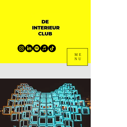
ME
NU