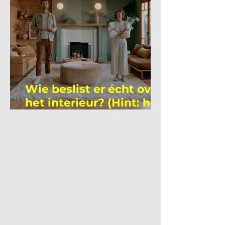
Wie beslist er écht over
het interieur? (Hint: het
is niet wie je denkt)