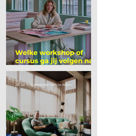
Welke workshop of
cursus ga jij volgen na
je vakantie?
28 jul
4 minuten om te lezen