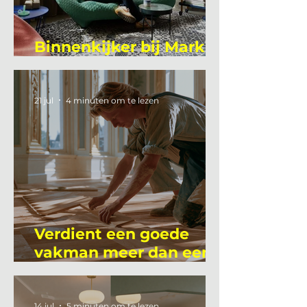
Binnenkijker bij Mark
Mutsaers
21 jul
4 minuten om te lezen
Verdient een goede
vakman meer dan een
gemiddelde
academicus?
14 jul
5 minuten om te lezen