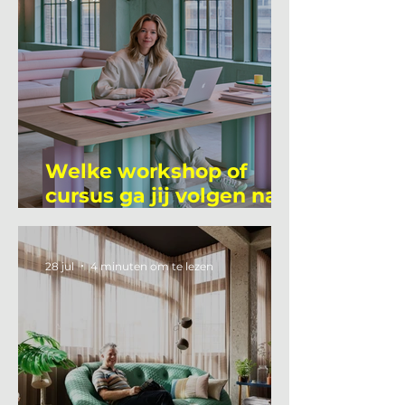
Welke workshop of
cursus ga jij volgen na
je vakantie?
28 jul
4 minuten om te lezen