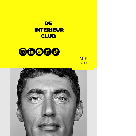
ME
NU