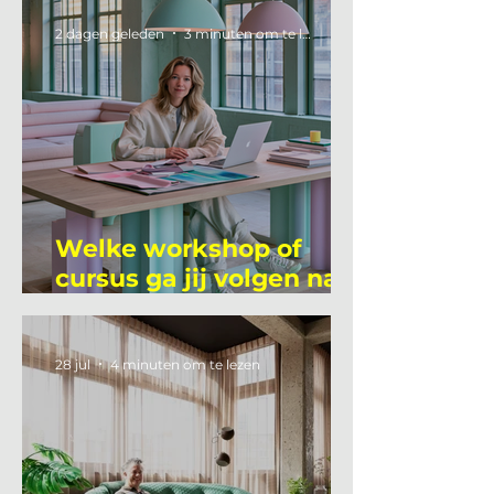
2 dagen geleden
3 minuten om te lezen
Welke workshop of
cursus ga jij volgen na
je vakantie?
28 jul
4 minuten om te lezen