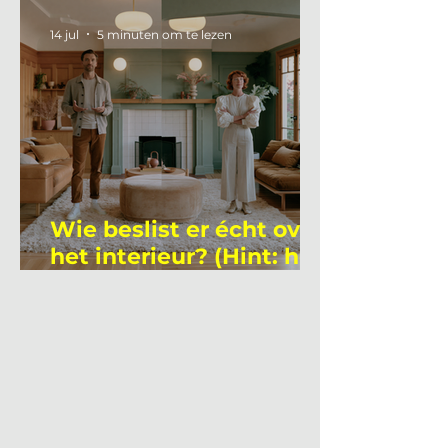
academicus?
14 jul
5 minuten om te lezen
Wie beslist er écht over
het interieur? (Hint: het
is niet wie je denkt)