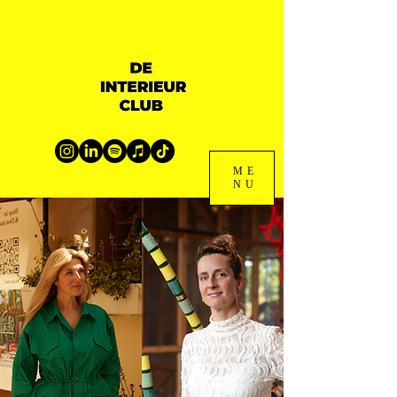
ME
NU