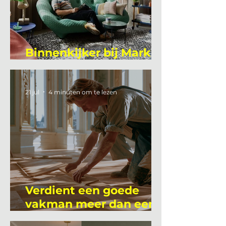
Binnenkijker bij Mark
Mutsaers
21 jul
4 minuten om te lezen
Verdient een goede
vakman meer dan een
gemiddelde