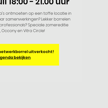
uli 18:00 - 21.00 uur
a's ontmoeten op een toffe locatie in
ar samenwerkingen? Lekker borrelen
professionals? Speciale zomereditie
 Occony en Vitra Circle!
 netwerkborrel uitverkocht!
genda bekijken