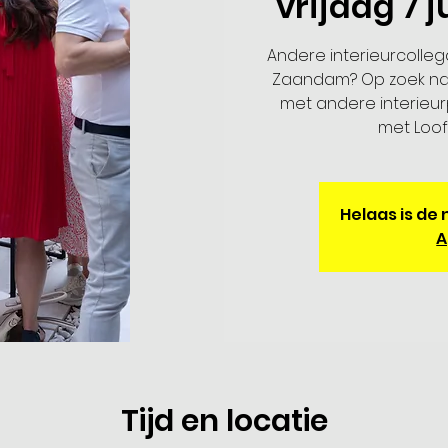
vrijdag 7 j
Andere interieurcolleg
Zaandam? Op zoek na
met andere interieur
met Loof,
Helaas is de
A
Tijd en locatie