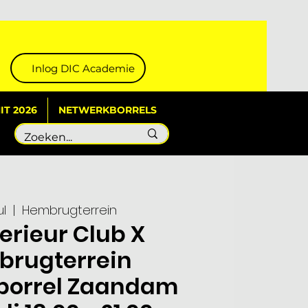
Inlog DIC Academie
T 2026
NETWERKBORRELS
ul
  |  
Hembrugterrein
terieur Club X
brugterrein
borrel Zaandam