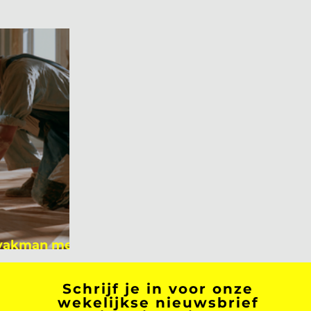
 vakman meer
 academicus?
Schrijf je in voor onze
wekelijkse nieuwsbrief