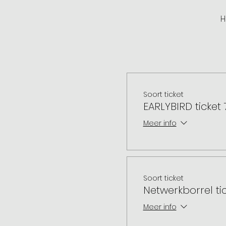
H
Soort ticket
EARLYBIRD ticket 7
Meer info
Soort ticket
Netwerkborrel tick
Meer info