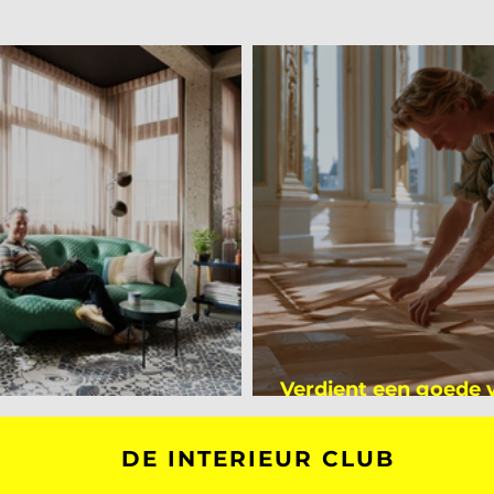
Verdient een goede
kijker bij Mark Mutsaers
dan een gemiddelde
DE INTERIEUR CLUB