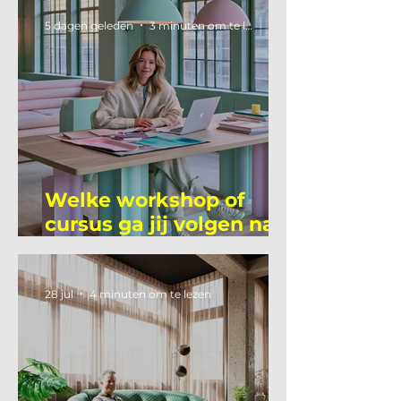
5 dagen geleden
3 minuten om te lezen
Welke workshop of
cursus ga jij volgen na
je vakantie?
28 jul
4 minuten om te lezen