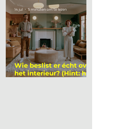
academicus?
14 jul
5 minuten om te lezen
Wie beslist er écht over
het interieur? (Hint: het
is niet wie je denkt)