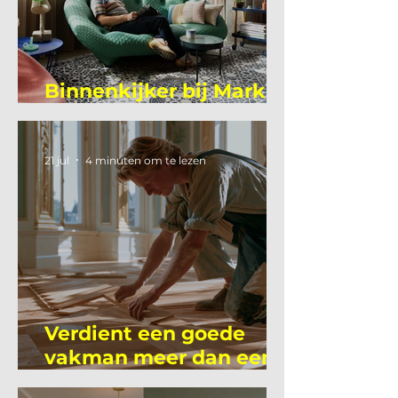
Binnenkijker bij Mark
Mutsaers
21 jul
4 minuten om te lezen
Verdient een goede
vakman meer dan een
gemiddelde