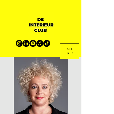
ME
NU