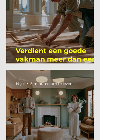
Verdient een goede
vakman meer dan een
gemiddelde
academicus?
14 jul
5 minuten om te lezen