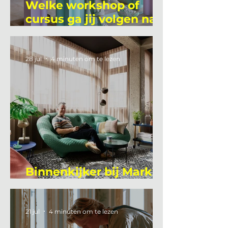
Welke workshop of
cursus ga jij volgen na
je vakantie?
28 jul
4 minuten om te lezen
Binnenkijker bij Mark
Mutsaers
21 jul
4 minuten om te lezen