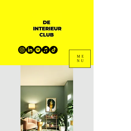
ME
NU