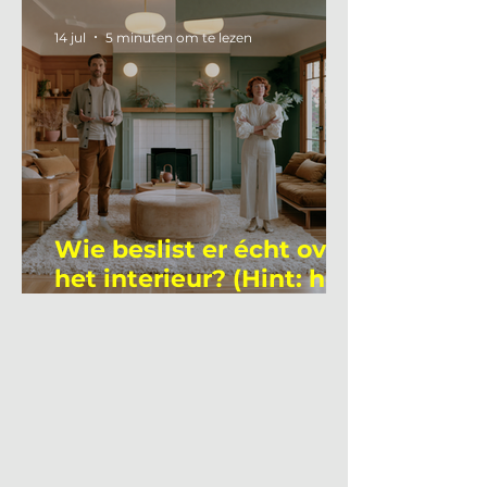
academicus?
14 jul
5 minuten om te lezen
Wie beslist er écht over
het interieur? (Hint: het
is niet wie je denkt)