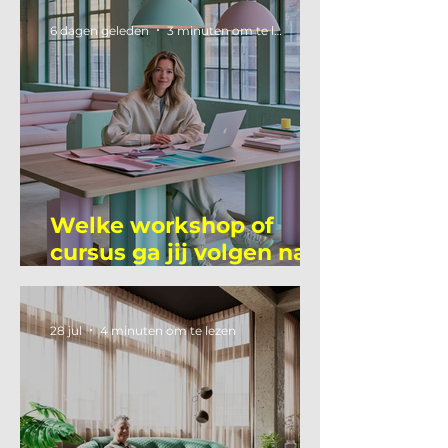
6 dagen geleden
3 minuten om te lezen
Welke workshop of
cursus ga jij volgen na
je vakantie?
28 jul
4 minuten om te lezen