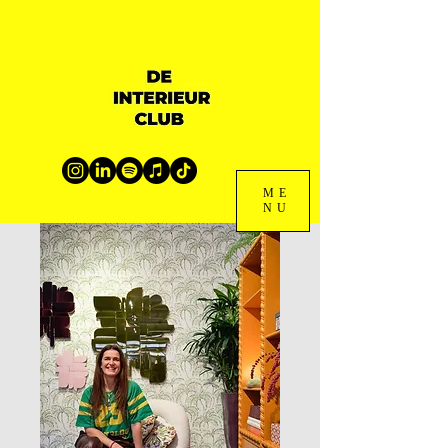
ME
NU