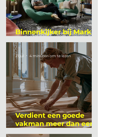
Binnenkijker bij Mark
Mutsaers
21 jul
4 minuten om te lezen
Verdient een goede
vakman meer dan een
gemiddelde