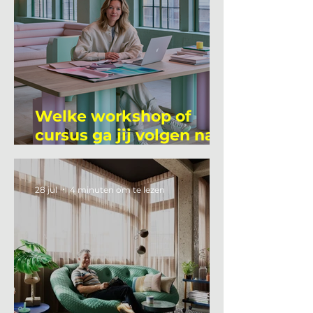
Welke workshop of
cursus ga jij volgen na
je vakantie?
28 jul
4 minuten om te lezen