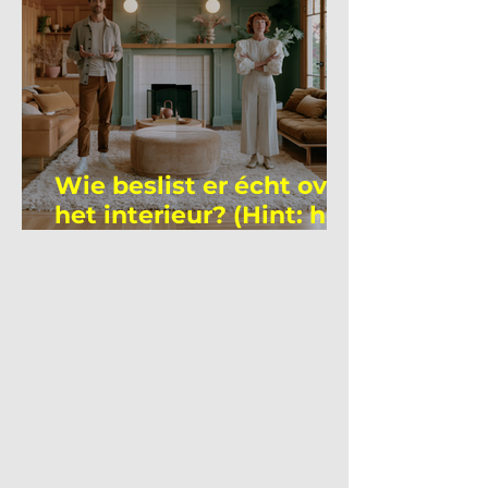
Wie beslist er écht over
het interieur? (Hint: het
is niet wie je denkt)