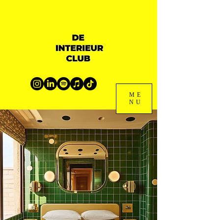
ME
NU