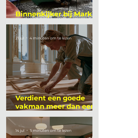
Binnenkijker bij Mark
Mutsaers
21 jul
4 minuten om te lezen
Verdient een goede
vakman meer dan een
gemiddelde
academicus?
14 jul
5 minuten om te lezen