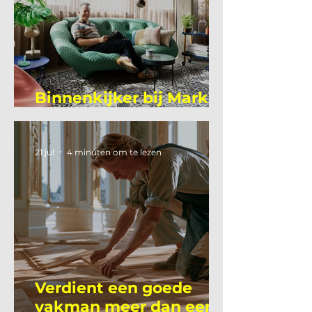
Binnenkijker bij Mark
Mutsaers
21 jul
4 minuten om te lezen
Verdient een goede
vakman meer dan een