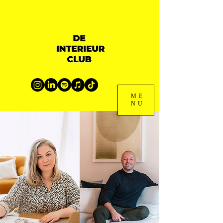
ME
NU