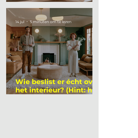
gemiddelde
academicus?
14 jul
5 minuten om te lezen
Wie beslist er écht over
het interieur? (Hint: het
is niet wie je denkt)