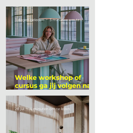
3 dagen geleden
3 minuten om te lezen
Welke workshop of
cursus ga jij volgen na
je vakantie?
28 jul
4 minuten om te lezen