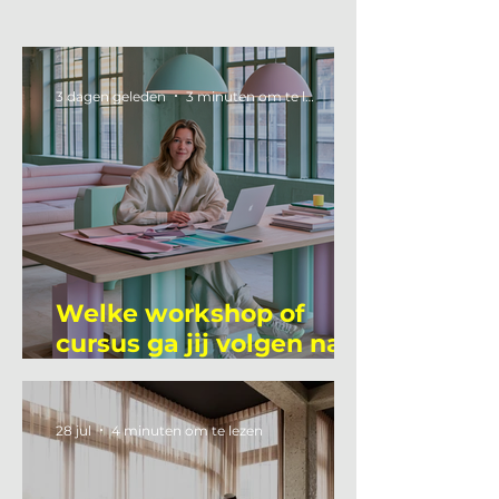
3 dagen geleden
3 minuten om te lezen
Welke workshop of
cursus ga jij volgen na
je vakantie?
28 jul
4 minuten om te lezen