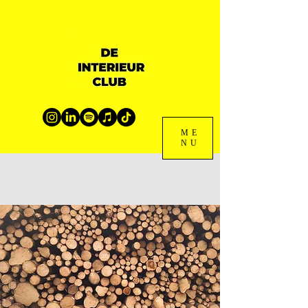
ME
NU