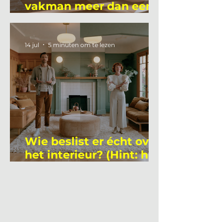
vakman meer dan een
gemiddelde
academicus?
14 jul
5 minuten om te lezen
Wie beslist er écht over
het interieur? (Hint: het
is niet wie je denkt)