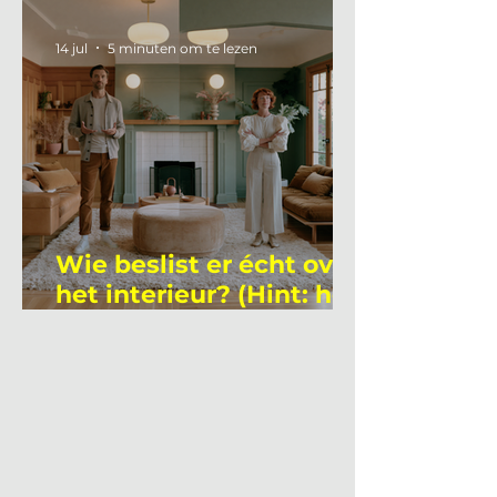
academicus?
14 jul
5 minuten om te lezen
Wie beslist er écht over
het interieur? (Hint: het
is niet wie je denkt)