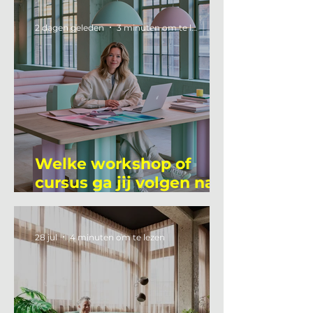
2 dagen geleden
3 minuten om te lezen
Welke workshop of
cursus ga jij volgen na
je vakantie?
28 jul
4 minuten om te lezen