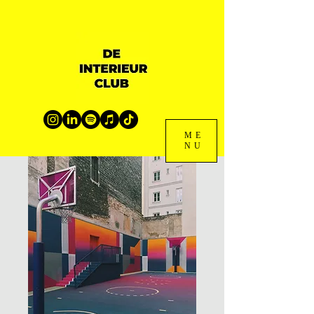
ME
NU