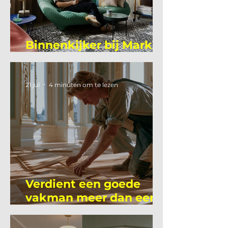
Binnenkijker bij Mark
Mutsaers
21 jul
4 minuten om te lezen
Verdient een goede
vakman meer dan een
gemiddelde
academicus?