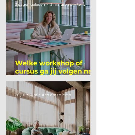
3 dagen geleden
3 minuten om te lezen
Welke workshop of
cursus ga jij volgen na
je vakantie?
28 jul
4 minuten om te lezen