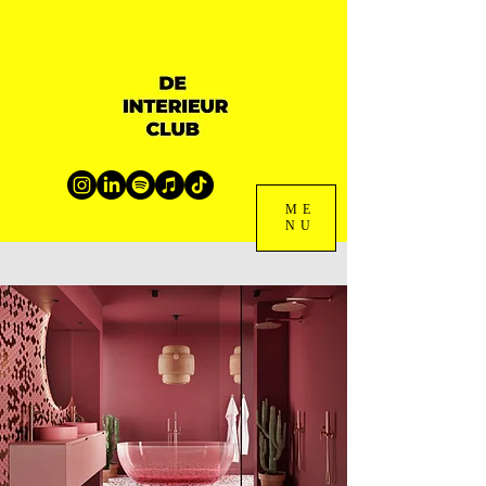
ME
NU