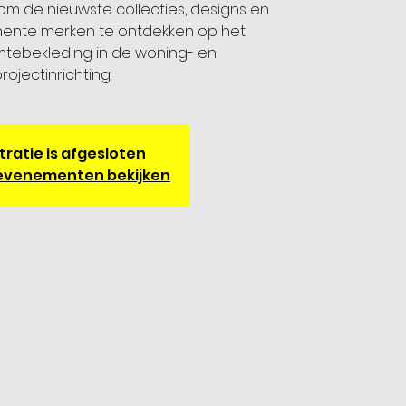
 om de nieuwste collecties, designs en
inente merken te ontdekken op het
mtebekleding in de woning- en
rojectinrichting.
tratie is afgesloten
evenementen bekijken