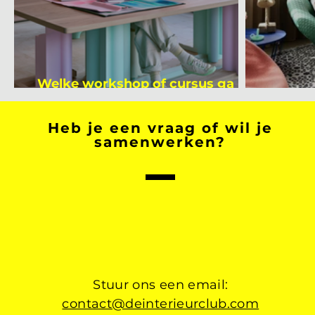
Welke workshop of cursus ga jij
volgen na je vakantie?
Binnen
Heb je een vraag of wil je
samenwerken?
Stuur ons een email:
contact@deinterieurclub.com