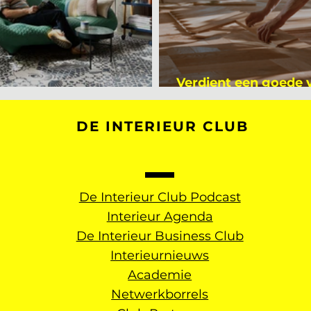
Verdient een goede
kijker bij Mark Mutsaers
dan een gemiddelde
DE INTERIEUR CLUB
De Interieur Club Podcast
Interieur Agenda
De Interieur Business Club
Interieurnieuws
Academie
Netwerkborrels