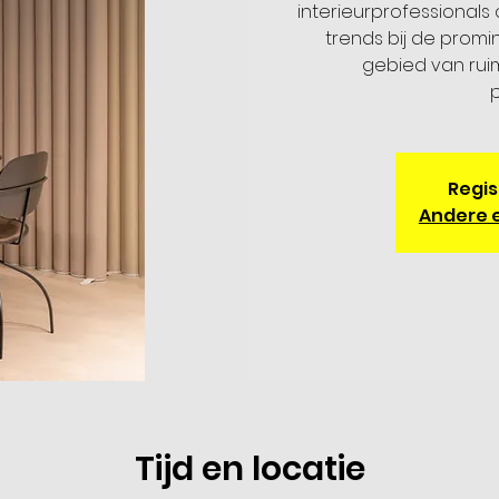
interieurprofessionals
trends bij de prom
gebied van rui
p
Regis
Andere 
Tijd en locatie