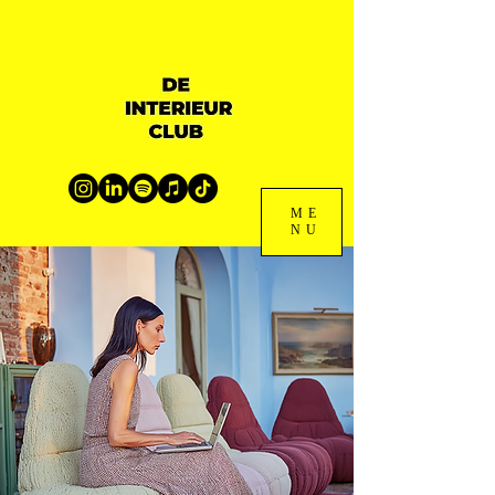
ME
NU