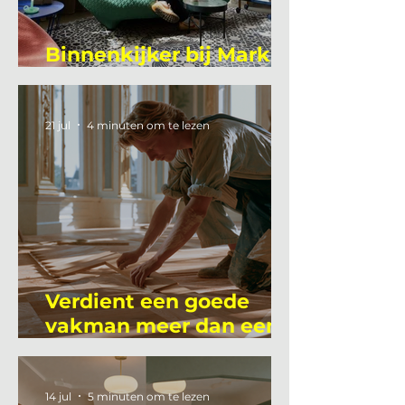
Binnenkijker bij Mark
Mutsaers
21 jul
4 minuten om te lezen
Verdient een goede
vakman meer dan een
gemiddelde
academicus?
14 jul
5 minuten om te lezen