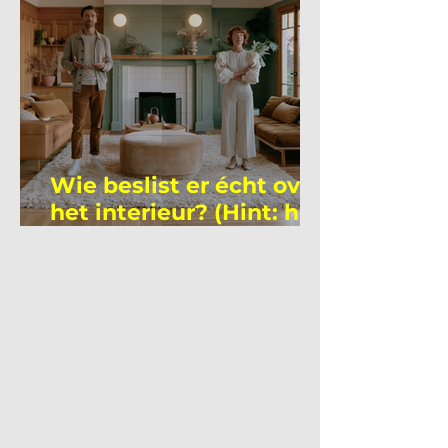
Wie beslist er écht over
het interieur? (Hint: het
is niet wie je denkt)