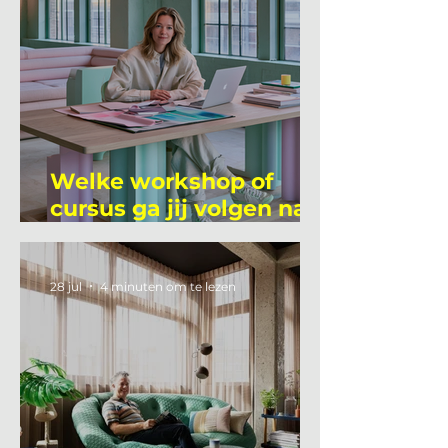
Welke workshop of
cursus ga jij volgen na
je vakantie?
28 jul
4 minuten om te lezen