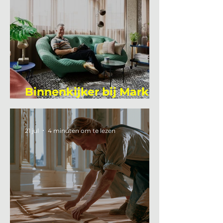
Binnenkijker bij Mark
Mutsaers
21 jul
4 minuten om te lezen