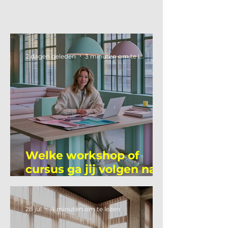
2 dagen geleden
3 minuten om te lezen
Welke workshop of
cursus ga jij volgen na
je vakantie?
28 jul
4 minuten om te lezen