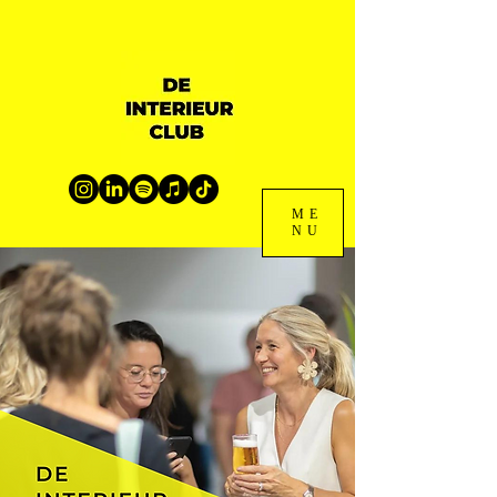
ME
NU