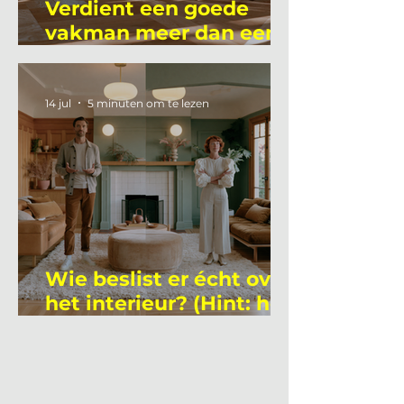
Verdient een goede
vakman meer dan een
gemiddelde
academicus?
14 jul
5 minuten om te lezen
Wie beslist er écht over
het interieur? (Hint: het
is niet wie je denkt)