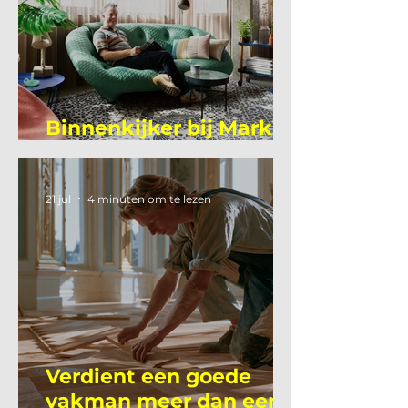
Binnenkijker bij Mark
Mutsaers
21 jul
4 minuten om te lezen
Verdient een goede
vakman meer dan een