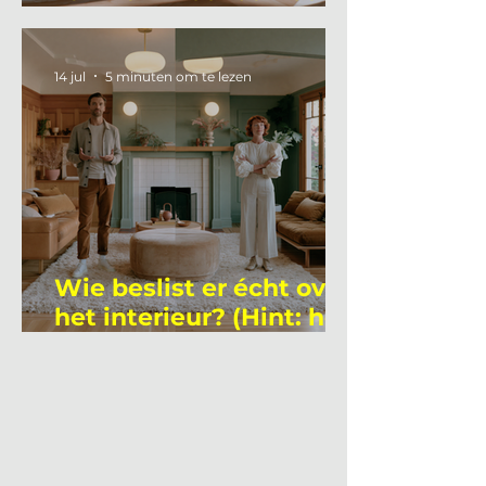
gemiddelde
academicus?
14 jul
5 minuten om te lezen
Wie beslist er écht over
het interieur? (Hint: het
is niet wie je denkt)