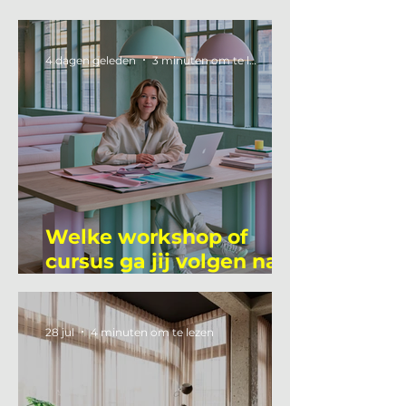
4 dagen geleden
3 minuten om te lezen
Welke workshop of
cursus ga jij volgen na
je vakantie?
28 jul
4 minuten om te lezen