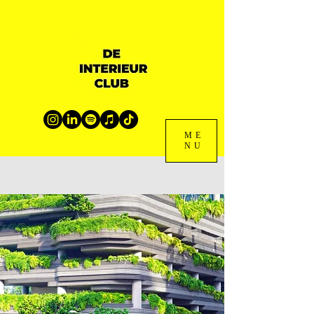
ME
NU