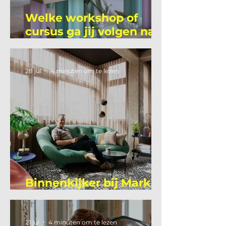
Welke workshop of
cursus ga jij volgen na
je vakantie?
28 jul
4 minuten om te lezen
Binnenkijker bij Mark
Mutsaers
21 jul
4 minuten om te lezen