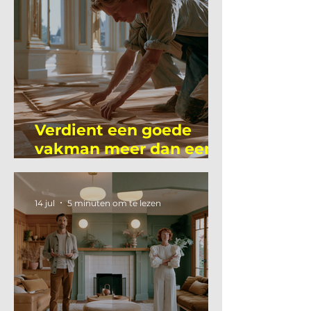
Verdient een goede
vakman meer dan een
gemiddelde
academicus?
14 jul
5 minuten om te lezen