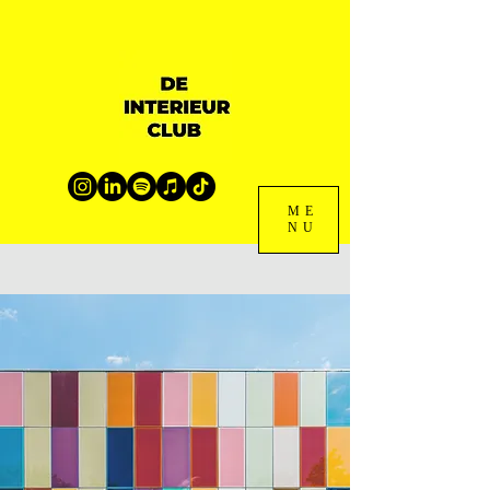
ME
NU