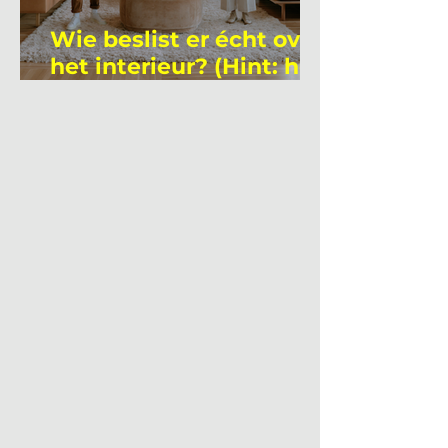
Wie beslist er écht over
het interieur? (Hint: het
is niet wie je denkt)