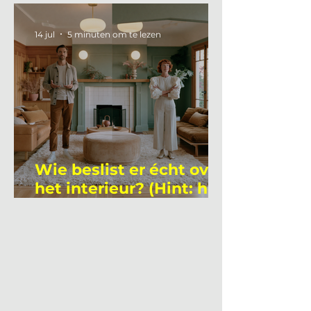
academicus?
14 jul
5 minuten om te lezen
Wie beslist er écht over
het interieur? (Hint: het
is niet wie je denkt)