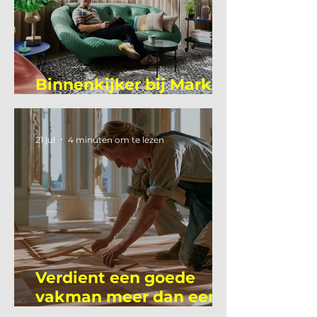
Binnenkijker bij Mark
Mutsaers
21 jul
4 minuten om te lezen
Verdient een goede
vakman meer dan een
gemiddelde