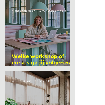
4 dagen geleden
3 minuten om te lezen
Welke workshop of
cursus ga jij volgen na
je vakantie?
28 jul
4 minuten om te lezen