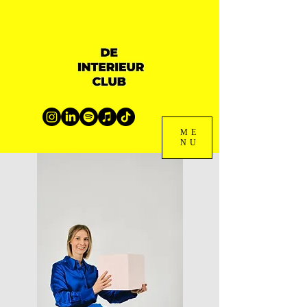
ME
NU