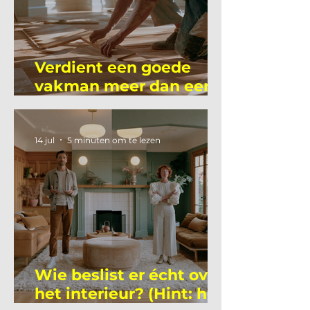
Verdient een goede
vakman meer dan een
gemiddelde
academicus?
14 jul
5 minuten om te lezen
Wie beslist er écht over
het interieur? (Hint: het