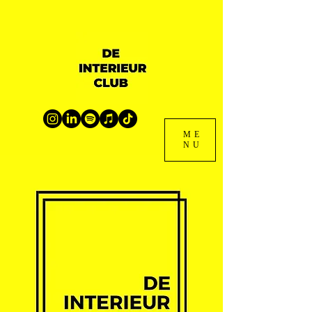
ME
NU