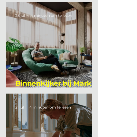
28 jul
4 minuten om te lezen
Binnenkijker bij Mark
Mutsaers
21 jul
4 minuten om te lezen