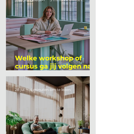
Welke workshop of
cursus ga jij volgen na
je vakantie?
28 jul
4 minuten om te lezen