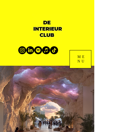
ME
NU