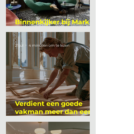
Binnenkijker bij Mark
Mutsaers
21 jul
4 minuten om te lezen
Verdient een goede
vakman meer dan een
gemiddelde
academicus?