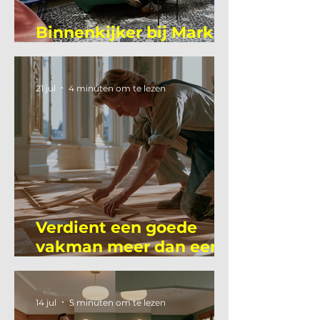
Binnenkijker bij Mark
Mutsaers
21 jul
4 minuten om te lezen
Verdient een goede
vakman meer dan een
gemiddelde
academicus?
14 jul
5 minuten om te lezen