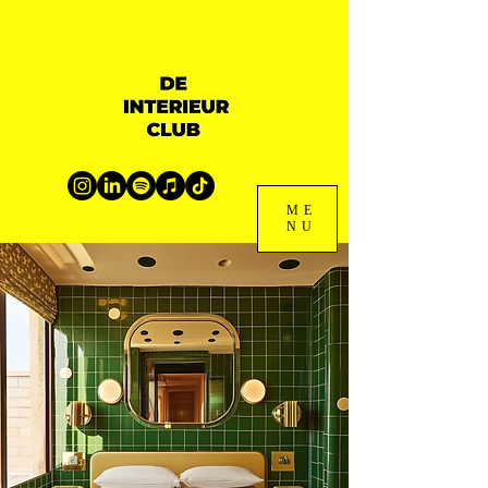
ME
NU