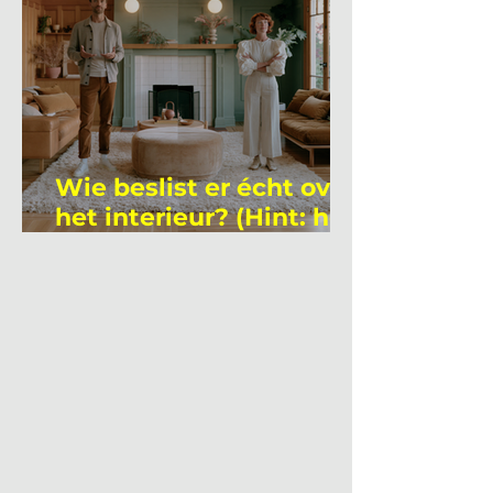
Wie beslist er écht over
het interieur? (Hint: het
is niet wie je denkt)