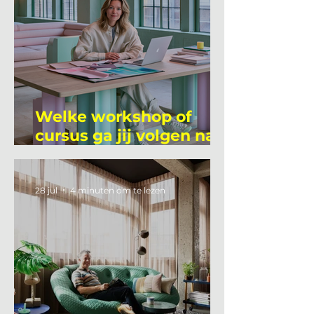
Welke workshop of
cursus ga jij volgen na
je vakantie?
28 jul
4 minuten om te lezen