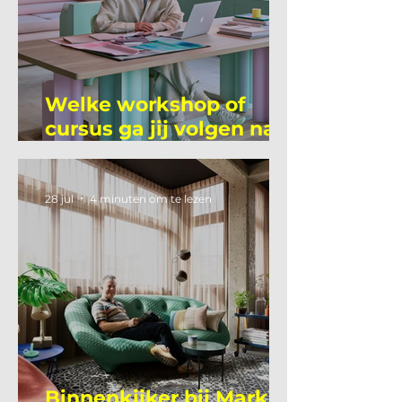
Welke workshop of
cursus ga jij volgen na
je vakantie?
28 jul
4 minuten om te lezen
Binnenkijker bij Mark