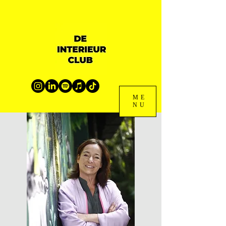
ME
NU