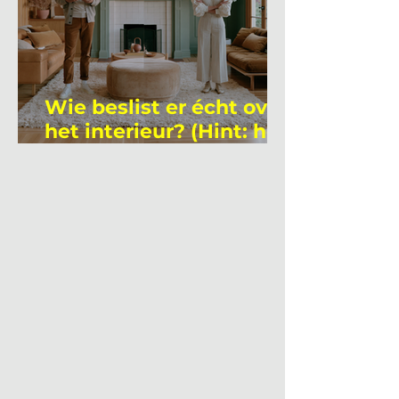
Wie beslist er écht over
het interieur? (Hint: het
is niet wie je denkt)