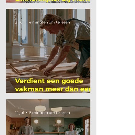
Mutsaers
21 jul
4 minuten om te lezen
Verdient een goede
vakman meer dan een
gemiddelde
academicus?
14 jul
5 minuten om te lezen