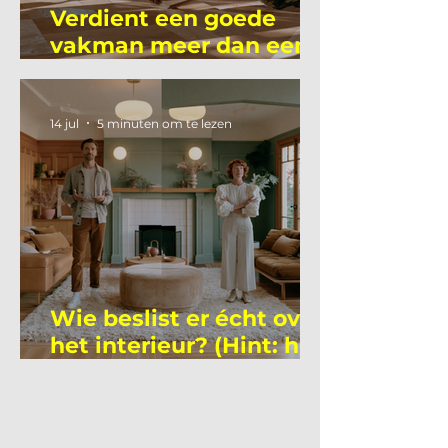
Verdient een goede
vakman meer dan een
gemiddelde
academicus?
14 jul
5 minuten om te lezen
Wie beslist er écht over
het interieur? (Hint: het
is niet wie je denkt)