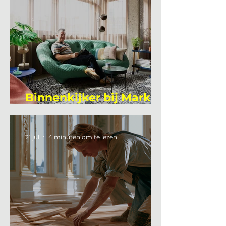
Binnenkijker bij Mark
Mutsaers
21 jul
4 minuten om te lezen