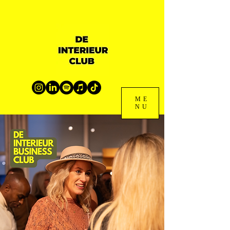
ME
NU