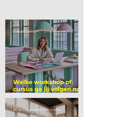
4 dagen geleden
3 minuten om te lezen
Welke workshop of
cursus ga jij volgen na
je vakantie?
28 jul
4 minuten om te lezen