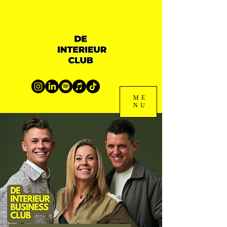
ME
NU