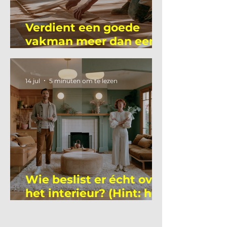
Verdient een goede
vakman meer dan een
gemiddelde
academicus?
14 jul
5 minuten om te lezen
Wie beslist er écht over
het interieur? (Hint: het
is niet wie je denkt)