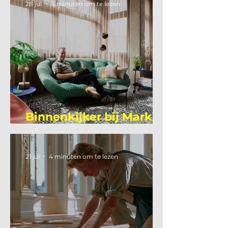
28 jul
4 minuten om te lezen
Binnenkijker bij Mark
Mutsaers
21 jul
4 minuten om te lezen